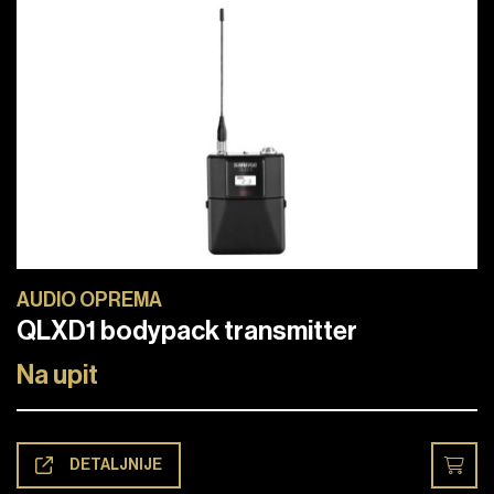
AUDIO OPREMA
QLXD1 bodypack transmitter
Na upit
DETALJNIJE