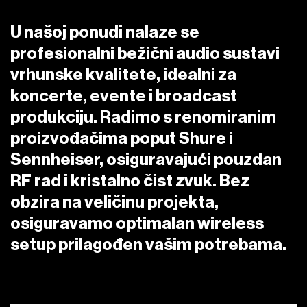
Backline (26)
Ostalo (21)
Ventilatori (2)
U našoj ponudi nalaze se
profesionalni bežični audio sustavi
DJ oprema (7)
Zvjezdano nebo (2)
vrhunske kvalitete, idealni za
koncerte, evente i broadcast
Ostalo (4)
Kabuki (1)
produkciju. Radimo s renomiranim
proizvođačima poput Shure i
Sennheiser, osiguravajući pouzdan
RF rad i kristalno čist zvuk. Bez
obzira na veličinu projekta,
osiguravamo optimalan wireless
setup prilagođen vašim potrebama.