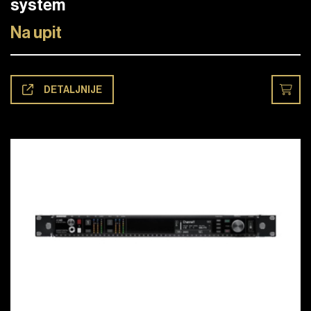
system
Na upit
DETALJNIJE