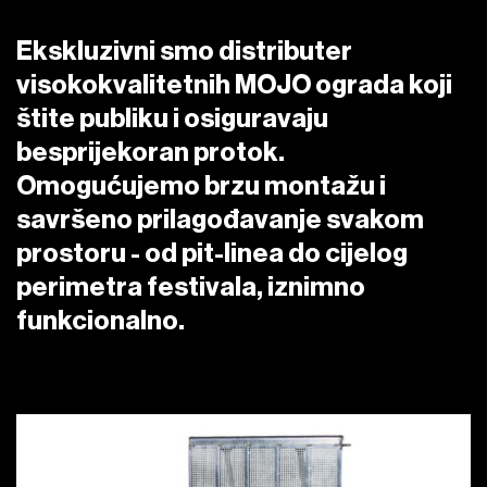
Backline (26)
Ostalo (21)
Ventilatori (2)
Ekskluzivni smo distributer
visokokvalitetnih MOJO ograda koji
DJ oprema (7)
Zvjezdano nebo (2)
štite publiku i osiguravaju
besprijekoran protok.
Ostalo (4)
Kabuki (1)
Omogućujemo brzu montažu i
savršeno prilagođavanje svakom
prostoru - od pit-linea do cijelog
perimetra festivala, iznimno
funkcionalno.